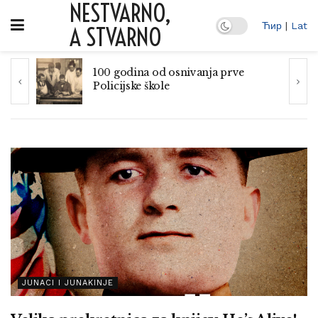
NESTVARNO,
Ћир
|
Lat
A STVARNO
100 godina od osnivanja prve
Policijske škole
JUNACI I JUNAKINJE