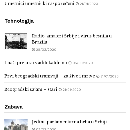
00:08:30
Umetnici umetnički raspoređeni
21/01/2020
Živojin Petrović - preduzetnik, osnivač i
Tehnologija
direktor medija, radio amater, pisac |
Fusnota podkast 08
01:11:54
Radio-amateri Srbije i virus besnila u
Brazilu
An American Hero! He’s Alive! – The
28/03/2020
Forgotten Medal of Honor Hero
00:01:05
I naši preci su vadili kaldrmu
05/03/2020
Prvi beogradski tramvaji – za žive i mrtve
21/01/2020
Beogradski sajam – stari
21/01/2020
Zabava
Jedina parlamentarna beba u Srbiji
03/02/2020