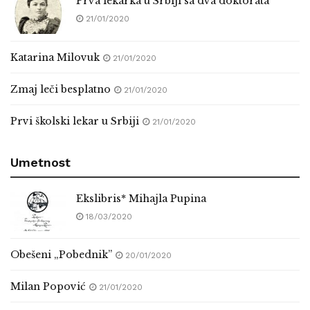
Prva lekarka u Srbiji sa dva doktorata
Boba Bojović (1924 - 2019) - poslednji deo
21/01/2020
00:22:33
Katarina Milovuk
21/01/2020
Boba Bojović (95) - prvi deo
00:32:57
Zmaj leči besplatno
21/01/2020
Prvi školski lekar u Srbiji
21/01/2020
Boba Bojović (95) - drugi deo
00:25:59
Umetnost
Webiz 7.0
Ekslibris* Mihajla Pupina
00:01:42
18/03/2020
NESTVARNO, A STVARNO 2
Obešeni „Pobednik”
20/01/2020
00:00:16
Milan Popović
21/01/2020
Nestvarno, a stvarno 2