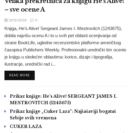
Velika prekretnica za knjigu He’s Alive!
– sve ocene A
21/12/2025
0
Knjiga, He’s Alive! Sergeant James I. Mestrovitch (1243675),
dobila najvišu ocenu A i to u svih pet oblasti ocenjivanja od
strane BookLife, ugledne recenzentske platforme američkog
časopisa Publishers Weekly. Profesionalni urednički tim ocenio
je knjigu u sledećim oblastima: korice, dizajn i tipografija,
ilustracije, urednički rad i...
READ MORE
Prikaz knjige: He’s Alive! SERGEANT JAMES I.
MESTROVITCH (1243675)
Prikaz knjige „Cuker Laza“: Najšašaviji bogataš
Srbije svih vremena
CUKER LAZA