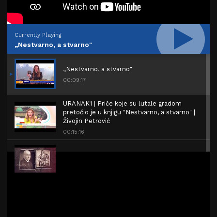
Currently Playing
„Nestvarno, a stvarno"
„Nestvarno, a stvarno"
00:09:17
URANAK1 | Priče koje su lutale gradom
pretočio je u knjigu "Nestvarno, a stvarno" |
Živojin Petrović
00:15:16
Nestvarno, a stvarno
00:00:16
Apoteka iz 1912.
00:00:31