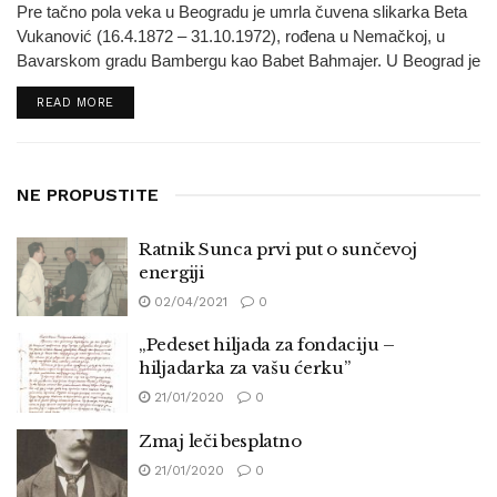
Pre tačno pola veka u Beogradu je umrla čuvena slikarka Beta
Vukanović (16.4.1872 – 31.10.1972), rođena u Nemačkoj, u
Bavarskom gradu Bambergu kao Babet Bahmajer. U Beograd je
došla 1898. godine sa suprugom Ristom Vukanovićem (1883-
READ MORE
1918) sa kojim se zavolela...
NE PROPUSTITE
Ratnik Sunca prvi put o sunčevoj
energiji
02/04/2021
0
„Pedeset hiljada za fondaciju –
hiljadarka za vašu ćerku”
21/01/2020
0
Zmaj leči besplatno
21/01/2020
0