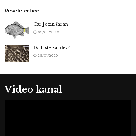
Vesele crtice
Car Jozin šaran
09/05/2020
Da li ste za ples?
26/01/2020
Video kanal