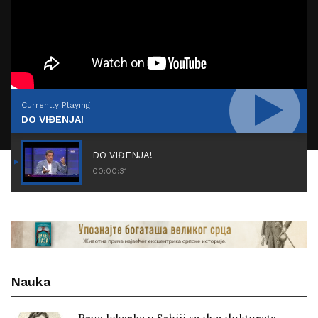
Petar Petrović i Belović
00:00:35
Ljubomir P. Radojlović
Currently Playing
00:00:37
DO VIĐENJA!
Farbara Blagoja Dinića
DO VIĐENJA!
00:00:32
00:00:31
Popović Lazarević i kom.
00:00:36
Prvi srpski tehnički biro „Armatur"
Nauka
00:00:30