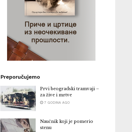
Preporučujemo
Prvi beogradski tramvaji –
za žive i mrtve
7 GODINA AGO
Naučnik koji je pomerio
stenu