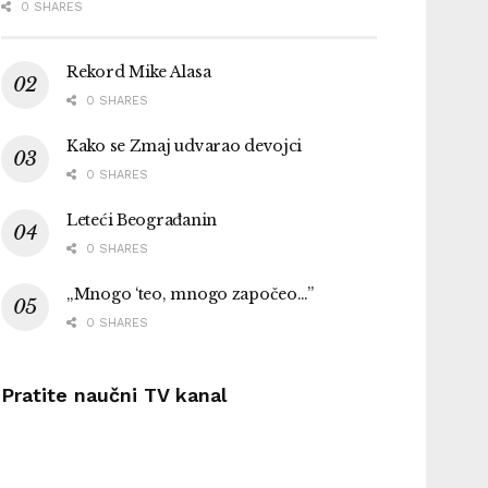
0 SHARES
Rekord Mike Alasa
0 SHARES
Kako se Zmaj udvarao devojci
0 SHARES
Leteći Beograđanin
0 SHARES
„Mnogo ‘teo, mnogo započeo…”
0 SHARES
Pratite naučni TV kanal