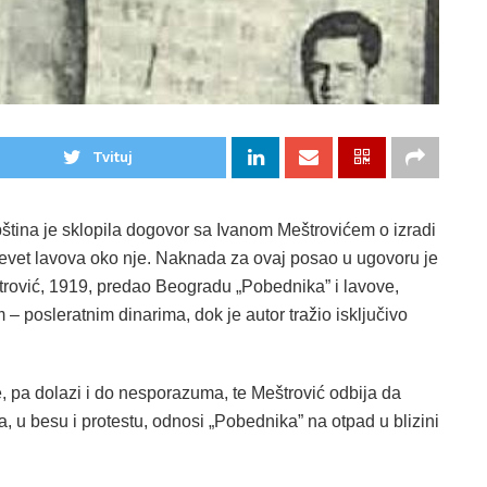
Tvituj
ina je sklopila dogovor sa Ivanom Meštrovićem o izradi
devet lavova oko nje. Naknada za ovaj posao u ugovoru je
trović, 1919, predao Beogradu „Pobednika” i lavove,
 – posleratnim dinarima, dok je autor tražio isključivo
, pa dolazi i do nesporazuma, te Meštrović odbija da
, u besu i protestu, odnosi „Pobednika” na otpad u blizini