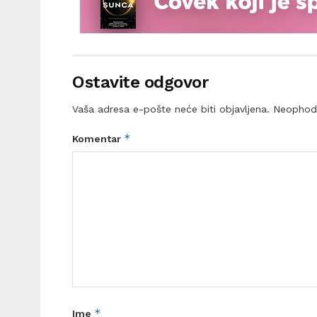
Ostavite odgovor
Vaša adresa e-pošte neće biti objavljena.
Neophod
*
Komentar
*
Ime