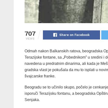
707
Share on Facebook
VIEWS
Odmah nakon Balkanskih ratova, beogradska Opšt
Terazijske fontane, sa „Pobednikom” u sredini i 
navedena u predratnim dinarima, ali kada je Meš
gradska vlast je pokušala da mu to isplati u novim
švajcarske franke.
Beogradu se to učinilo skupo, počelo je cenkanje
isporuči Terazijsku fontanu, a beogradska Opština
Senjaka.