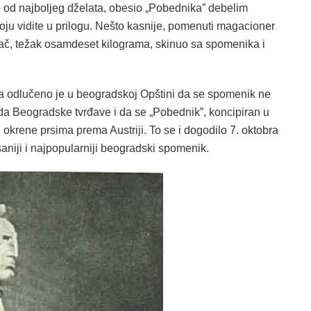
e od najboljeg dželata, obesio „Pobednika” debelim
koju vidite u prilogu. Nešto kasnije, pomenuti magacioner
mač, težak osamdeset kilograma, skinuo sa spomenika i
ika odlučeno je u beogradskoj Opštini da se spomenik ne
da Beogradske tvrđave i da se „Pobednik”, koncipiran u
okrene prsima prema Austriji. To se i dogodilo 7. oktobra
aniji i najpopularniji beogradski spomenik.