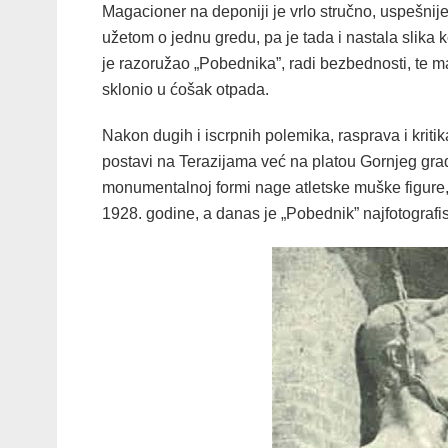
Magacioner na deponiji je vrlo stručno, uspešnij
užetom o jednu gredu, pa je tada i nastala slika 
je razoružao „Pobednika”, radi bezbednosti, te 
sklonio u ćošak otpada.
Nakon dugih i iscrpnih polemika, rasprava i krit
postavi na Terazijama već na platou Gornjeg gra
monumentalnoj formi nage atletske muške figure, 
1928. godine, a danas je „Pobednik” najfotografis