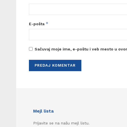
*
E-pošta
Sačuvaj moje ime, e-poštu i veb mesto u ovo
Mejl lista
Prijavite se na našu mejl listu.