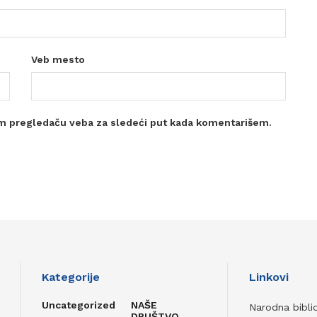
Veb mesto
m pregledaču veba za sledeći put kada komentarišem.
Kategorije
Linkovi
Uncategorized
NAŠE
Narodna bibli
DRUŠTVO