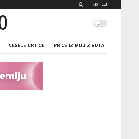
Ћир
|
Lat
O
VESELE CRTICE
PRIČE IZ MOG ŽIVOTA