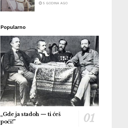
5 GODINA AGO
Popularno
„Gde ja stadoh — ti ćeš
poći!”