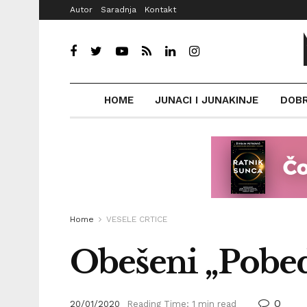
Autor
Saradnja
Kontakt
HOME
JUNACI I JUNAKINJE
DOB
Home
VESELE CRTICE
Obešeni „Pobe
0
20/01/2020
Reading Time: 1 min read