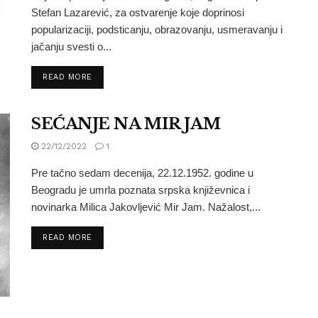
Stefan Lazarević, za ostvarenje koje doprinosi
popularizaciji, podsticanju, obrazovanju, usmeravanju i
jačanju svesti o...
READ MORE
SEĆANJE NA MIR JAM
22/12/2022
1
Pre tačno sedam decenija, 22.12.1952. godine u
Beogradu je umrla poznata srpska književnica i
novinarka Milica Jakovljević Mir Jam. Nažalost,...
READ MORE