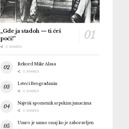
„Gde ja stadoh — ti ćeš
poći!”
0 SHARES
Rekord Mike Alasa
0 SHARES
Leteći Beograđanin
0 SHARES
Najviši spomenik srpskim junacima
0 SHARES
Umro je samo onaj ko je zaboravljen