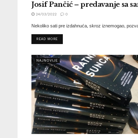
Josif Pančić – predavanje sa s
JUNACI I JUNAKINJE
24/03/2022
0
Nekoliko sati pre izdahnuća, skroz iznemogao, pozvao
READ MORE
NAJNOVIJE