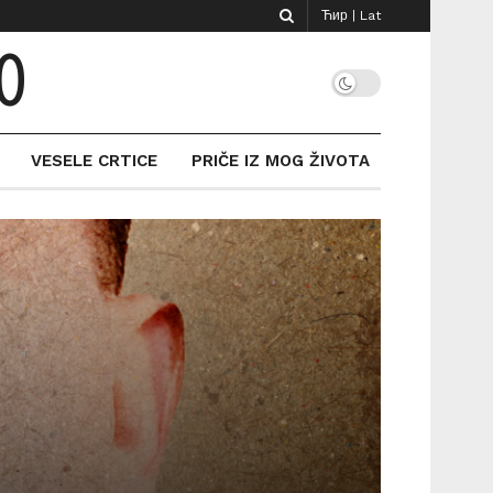
Ћир
|
Lat
O
VESELE CRTICE
PRIČE IZ MOG ŽIVOTA