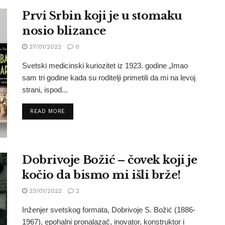
Prvi Srbin koji je u stomaku
nosio blizance
27/01/2022
0
Svetski medicinski kuriozitet iz 1923. godine „Imao
sam tri godine kada su roditelji primetili da mi na levoj
strani, ispod...
READ MORE
Dobrivoje Božić – čovek koji je
kočio da bismo mi išli brže!
23/01/2022
2
Inženjer svetskog formata, Dobrivoje S. Božić (1886-
1967), epohalni pronalazač, inovator, konstruktor i