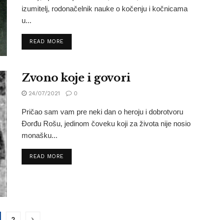
izumitelj, rodonačelnik nauke o kočenju i kočnicama
u...
READ MORE
Zvono koje i govori
24/07/2021
0
Pričao sam vam pre neki dan o heroju i dobrotvoru
Đorđu Rošu, jedinom čoveku koji za života nije nosio
monašku...
READ MORE
2