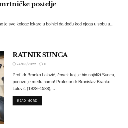
amrtničke postelje
 je sve kolege lekare u bolnici da dođu kod njega u sobu u...
RATNIK SUNCA
24/03/2022
0
Prof. dr Branko Lalović, čovek koji je bio najbliži Suncu,
ponovo je među nama! Profesor dr Branislav Branko
Lalović (1928–1988),...
READ MORE