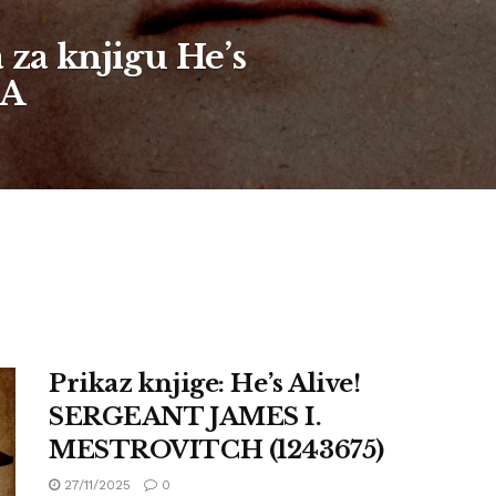
 za knjigu He’s
 A
Prikaz knjige: He’s Alive!
SERGEANT JAMES I.
MESTROVITCH (1243675)
27/11/2025
0