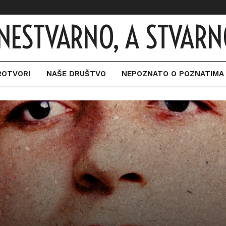
NESTVARNO, A STVARN
ROTVORI
NAŠE DRUŠTVO
NEPOZNATO O POZNATIMA