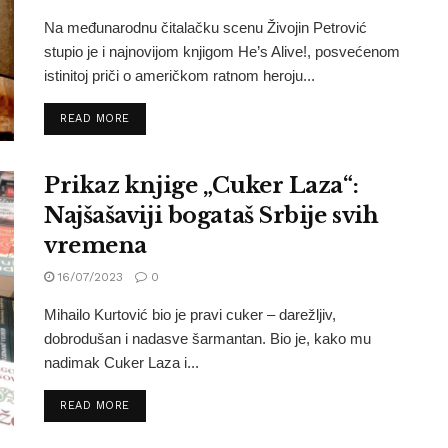
Na međunarodnu čitalačku scenu Živojin Petrović
stupio je i najnovijom knjigom He’s Alive!, posvećenom
istinitoj priči o američkom ratnom heroju...
READ MORE
Prikaz knjige „Cuker Laza“:
Najšašaviji bogataš Srbije svih
vremena
16/07/2023
0
Mihailo Kurtović bio je pravi cuker – darežljiv,
dobrodušan i nadasve šarmantan. Bio je, kako mu
nadimak Cuker Laza i...
READ MORE