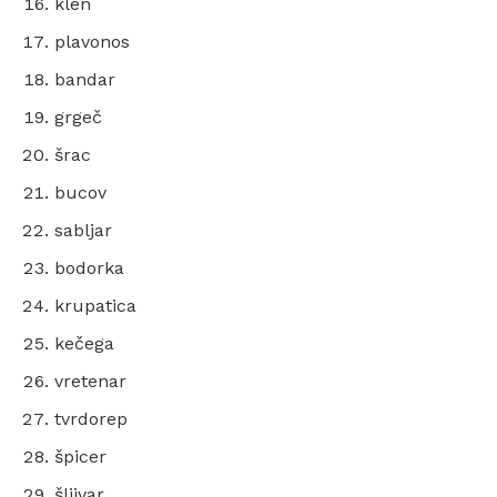
klen
plavonos
bandar
grgeč
šrac
bucov
sabljar
bodorka
krupatica
kečega
vretenar
tvrdorep
špicer
šljivar