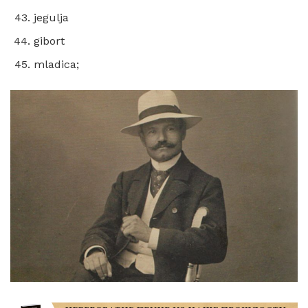
jegulja
gibort
mladica;