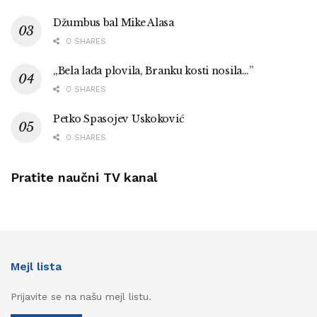
Džumbus bal Mike Alasa
0 SHARES
„Bela lađa plovila, Branku kosti nosila…”
0 SHARES
Petko Spasojev Uskoković
0 SHARES
Pratite naučni TV kanal
Mejl lista
Prijavite se na našu mejl listu.