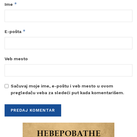
*
Ime
*
E-pošta
Veb mesto
Sačuvaj moje ime, e-poštu i veb mesto u ovom
pregledaču veba za sledeći put kada komentarišem.