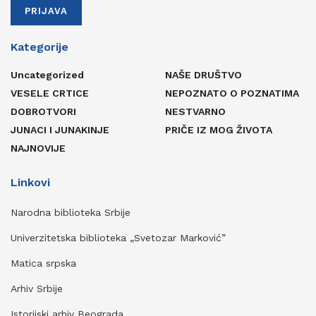
PRIJAVA
Kategorije
Uncategorized
NAŠE DRUŠTVO
VESELE CRTICE
NEPOZNATO O POZNATIMA
DOBROTVORI
NESTVARNO
JUNACI I JUNAKINJE
PRIČE IZ MOG ŽIVOTA
NAJNOVIJE
Linkovi
Narodna biblioteka Srbije
Univerzitetska biblioteka „Svetozar Marković”
Matica srpska
Arhiv Srbije
Istorijski arhiv Beograda