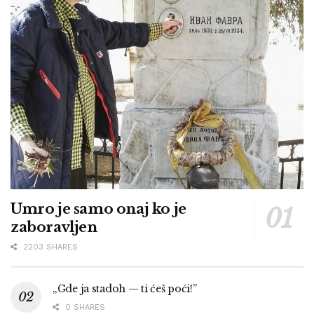
Umro je samo onaj ko je
zaboravljen
2203 SHARES
„Gde ja stadoh — ti ćeš poći!”
0 SHARES