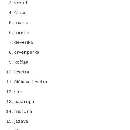
smuđ
štuka
manić
mrena
deverika
crvenperka
kečiga
jesetra
čičkava jesetra
sim
pastruga
moruna
jazava