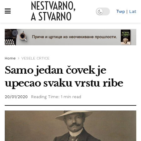
NESTVARNO,
Ћир
|
Lat
A STVARNO
Home
VESELE CRTICE
Samo jedan čovek je
upecao svaku vrstu ribe
20/01/2020
Reading Time: 1 min read