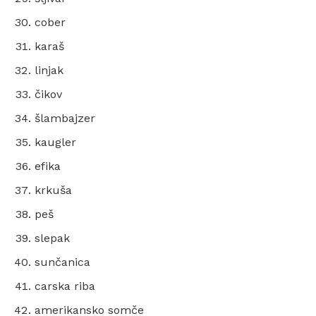
cober
karaš
linjak
čikov
šlambajzer
kaugler
efika
krkuša
peš
slepak
sunčanica
carska riba
amerikansko somče