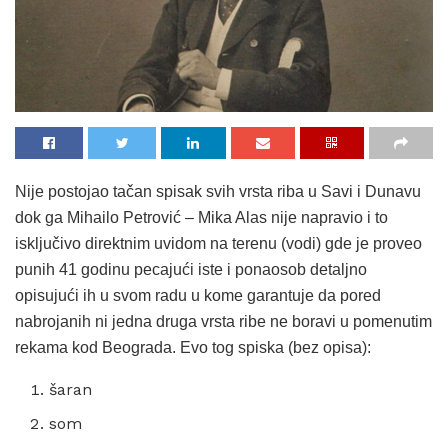
Nije postojao tačan spisak svih vrsta riba u Savi i Dunavu
dok ga Mihailo Petrović – Mika Alas nije napravio i to
isključivo direktnim uvidom na terenu (vodi) gde je proveo
punih 41 godinu pecajući iste i ponaosob detaljno
opisujući ih u svom radu u kome garantuje da pored
nabrojanih ni jedna druga vrsta ribe ne boravi u pomenutim
rekama kod Beograda. Evo tog spiska (bez opisa):
šaran
som