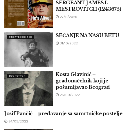
SERGEANT JAMES I.
MESTROVITCH (1243675)
27/11/2025
SEĆANJE NA NAŠU BETU
UNCATEGORIZED
31/10/2022
Kosta Glavinić –
DOBROTVORI
gradonačelnik koji je
pošumljavao Beograd
25/09/2022
Josif Pančić – predavanje sa samrtničke postelje
JUNACI I JUNAKINJE
24/03/2022