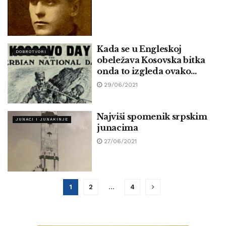
Kada se u Engleskoj
DOBROTVORI
obeležava Kosovska bitka
onda to izgleda ovako…
29/06/2021
Najviši spomenik srpskim
JUNACI I JUNAKINJE
junacima
27/06/2021
1
2
…
4