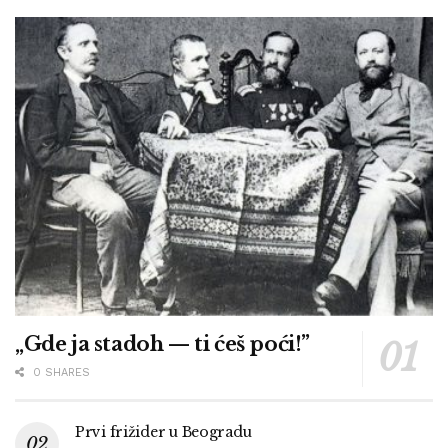
„Gde ja stadoh — ti ćeš poći!”
0 SHARES
Prvi frižider u Beogradu