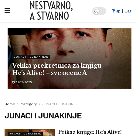
NESTVARNO,
Ћир
|
Lat
A STVARNO
JUNACI I JUNAKINJE
Velika prekretnica za knjigu
He’s Alive! – sve ocene A
21/12/2025
Home
Category
JUNACI I JUNAKINJE
JUNACI I JUNAKINJE
Prikaz knjige: He’s Alive!
JUNACI I JUNAKINJE