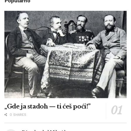
Popularno
„Gde ja stadoh — ti ćeš poći!”
0 SHARES