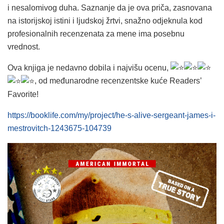
i nesalomivog duha. Saznanje da je ova priča, zasnovana
na istorijskoj istini i ljudskoj žrtvi, snažno odjeknula kod
profesionalnih recenzenata za mene ima posebnu
vrednost.
Ova knjiga je nedavno dobila i najvišu ocenu,
, od međunarodne recenzentske kuće Readers’
Favorite!
https://booklife.com/my/project/he-s-alive-sergeant-james-i-
mestrovitch-1243675-104739