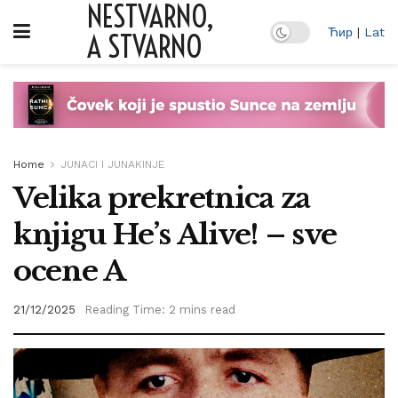
NESTVARNO,
Ћир
|
Lat
A STVARNO
Home
JUNACI I JUNAKINJE
Velika prekretnica za
knjigu He’s Alive! – sve
ocene A
21/12/2025
Reading Time: 2 mins read