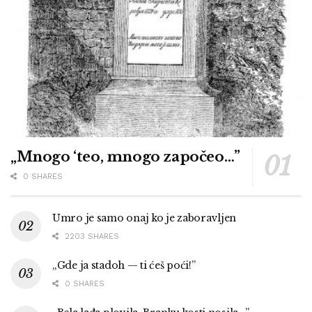
„Mnogo ‘teo, mnogo započeo…”
0 SHARES
Umro je samo onaj ko je zaboravljen
2203 SHARES
„Gde ja stadoh — ti ćeš poći!”
0 SHARES