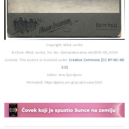
Copyright: Miloš Jurišić
Archive: Miloš Jurišić, Inv. No.: damasakucama oko1906-08_0004
License: This picture is licensed under
Creative Commons [CC BY-NC-ND
3.0]
Editor: Ana Djordjevic
Permalink: https://gams.uni-graz.at/o:vase.1250