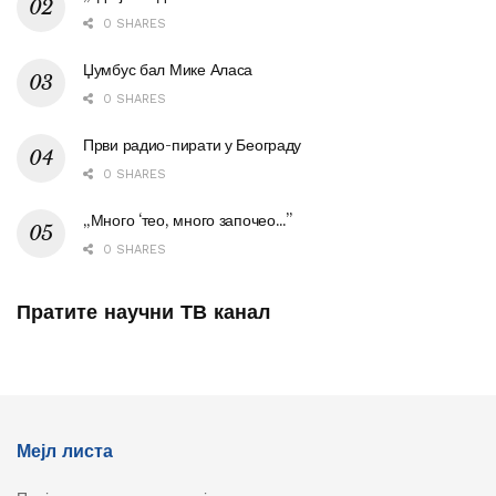
0 SHARES
Џумбус бал Мике Аласа
0 SHARES
Први радио-пирати у Београду
0 SHARES
„Много ‘тео, много започео…”
0 SHARES
Пратите научни ТВ канал
Мејл листа