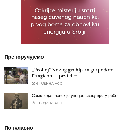
Препоручујемо
„Proboj“ Novog groblja sa gospođom
Dragicom – prvi deo.
6 ГОДИНА AGO
Само један човек је упецао сваку врсту рибе
7 ГОДИНА AGO
Популарно