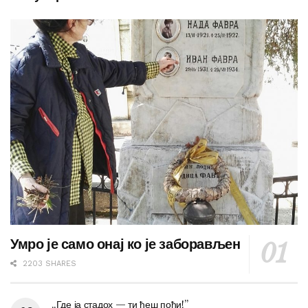
Умро је само онај ко је заборављен
2203 SHARES
„Где ја стадох — ти ћеш поћи!”