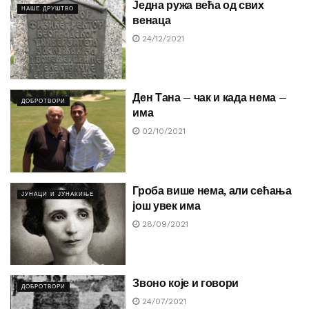
Једна ружа већа од свих
НАШЕ ДРУШТВО
венаца
24/12/2021
Ден Тана – чак и када нема –
ДОБРОТВОРИ
има
02/10/2021
Гроба више нема, али сећања
ЈУНАЦИ И ЈУНАКИЊЕ
још увек има
28/09/2021
Звоно које и говори
ДОБРОТВОРИ
24/07/2021