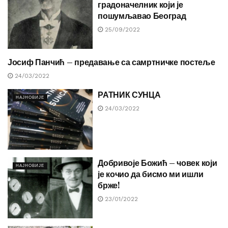
градоначелник који је
пошумљавао Београд
25/09/2022
Јосиф Панчић – предавање са самртничке постеље
ЈУНАЦИ И ЈУНАКИЊЕ
24/03/2022
РАТНИК СУНЦА
НАЈНОВИЈЕ
24/03/2022
Добривоје Божић – човек који
НАЈНОВИЈЕ
је кочио да бисмо ми ишли
брже!
23/01/2022