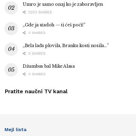
Umro je samo onaj ko je zaboravljen
2203 SHARES
„Gde ja stadoh — ti ćeš poći!”
0 SHARES
„Bela lađa plovila, Branku kosti nosila…”
0 SHARES
Džumbus bal Mike Alasa
0 SHARES
Pratite naučni TV kanal
Mejl lista