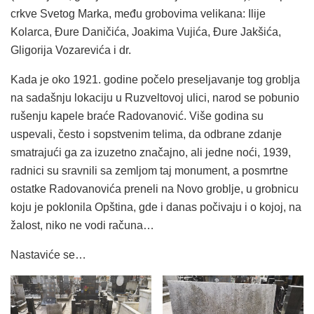
crkve Svetog Marka, među grobovima velikana: Ilije
Kolarca, Đure Daničića, Joakima Vujića, Đure Jakšića,
Gligorija Vozarevića i dr.
Kada je oko 1921. godine počelo preseljavanje tog groblja
na sadašnju lokaciju u Ruzveltovoj ulici, narod se pobunio
rušenju kapele braće Radovanović. Više godina su
uspevali, često i sopstvenim telima, da odbrane zdanje
smatrajući ga za izuzetno značajno, ali jedne noći, 1939,
radnici su sravnili sa zemljom taj monument, a posmrtne
ostatke Radovanovića preneli na Novo groblje, u grobnicu
koju je poklonila Opština, gde i danas počivaju i o kojoj, na
žalost, niko ne vodi računa…
Nastaviće se…