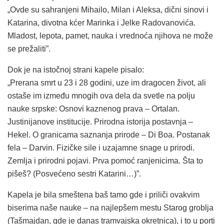
„Ovde su sahranjeni Mihailo, Milan i Aleksa, dični sinovi i
Katarina, divotna kćer Marinka i Jelke Radovanovića.
Mladost, lepota, pamet, nauka i vrednoća njihova ne može
se prežaliti”.
Dok je na istočnoj strani kapele pisalo:
„Prerana smrt u 23 i 28 godini, uze im dragocen život, ali
ostaše im između mnogih ova dela da svetle na polju
nauke srpske: Osnovi kaznenog prava – Ortalan.
Justinijanove institucije. Prirodna istorija postavnja –
Hekel. O granicama saznanja prirode – Di Boa. Postanak
fela – Darvin. Fizičke sile i uzajamne snage u prirodi.
Zemlja i prirodni pojavi. Prva pomoć ranjenicima. Šta to
pišeš? (Posvećeno sestri Katarini…)”.
Kapela je bila smeštena baš tamo gde i priliči ovakvim
biserima naše nauke – na najlepšem mestu Starog groblja
(Tašmajdan, gde je danas tramvajska okretnica), i to u porti