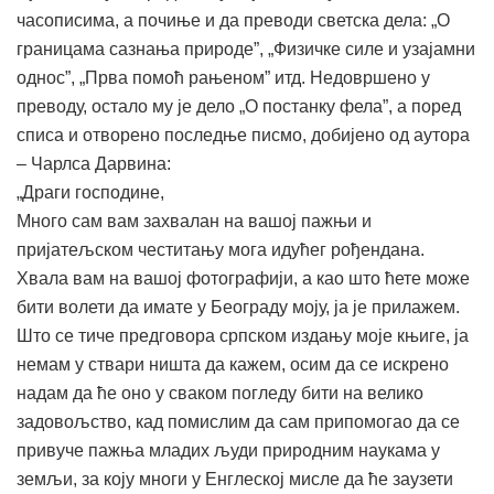
часописима, а почиње и да преводи светска дела: „О
границама сазнања природе”, „Физичке силе и узајамни
однос”, „Прва помоћ рањеном” итд. Недовршено у
преводу, остало му је дело „О постанку фела”, а поред
списа и отворено последње писмо, добијено од аутора
– Чарлса Дарвина:
„Драги господине,
Много сам вам захвалан на вашој пажњи и
пријатељском честитању мога идућег рођендана.
Хвала вам на вашој фотографији, а као што ћете може
бити волети да имате у Београду моју, ја је прилажем.
Што се тиче предговора српском издању моје књиге, ја
немам у ствари ништа да кажем, осим да се искрено
надам да ће оно у сваком погледу бити на велико
задовољство, кад помислим да сам припомогао да се
привуче пажња младих људи природним наукама у
земљи, за коју многи у Енглеској мисле да ће заузети