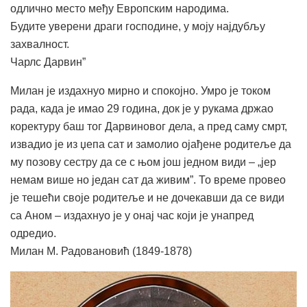
одлично место међу Европским народима.
Будите уверени драги господине, у моју најдубљу
захвалност.
Чарлс Дарвин”
Милан је издахнуо мирно и спокојно. Умро је током
рада, када је имао 29 година, док је у рукама држао
коректуру баш тог Дарвиновог дела, а пред саму смрт,
извадио је из џепа сат и замолио ојађене родитеље да
му позову сестру да се с њом још једном види – „јер
немам више но један сат да живим”. То време провео
је тешећи своје родитеље и не дочекавши да се види
са Аном – издахнуо је у онај час који је унапред
одредио.
Милан М. Радовановић (1849-1878)