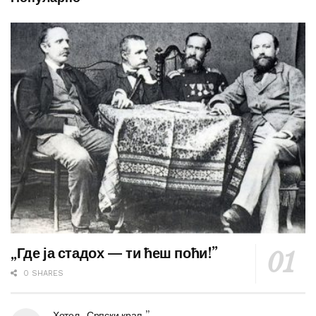
„Где ја стадох — ти ћеш поћи!”
0 SHARES
Хотел „Српски краљ”