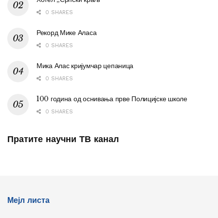
0 SHARES
Рекорд Мике Аласа
0 SHARES
Мика Алас кријумчар цепаница
0 SHARES
100 година од оснивања прве Полицијске школе
0 SHARES
Пратите научни ТВ канал
Мејл листа