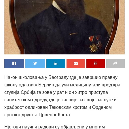
Након школовања у Београду где је завршио правну
школу одлази у Берлин да учи медицину, али пред крај
студија Србија га зове у рат и он хитро приступа
санитетском одреду, где је касније за своје заслуге и
храброст одликован Таковским крстом и Орденом
српског друшта Црвеног Крста.
Нјегови научни радови су објављени у многим