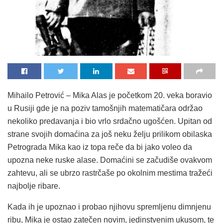
Mihailo Petrović – Mika Alas je početkom 20. veka boravio
u Rusiji gde je na poziv tamošnjih matematičara održao
nekoliko predavanja i bio vrlo srdačno ugošćen. Upitan od
strane svojih domaćina za još neku želju prilikom obilaska
Petrograda Mika kao iz topa reče da bi jako voleo da
upozna neke ruske alase. Domaćini se začudiše ovakvom
zahtevu, ali se ubrzo rastrčaše po okolnim mestima tražeći
najbolje ribare.
Kada ih je upoznao i probao njihovu spremljenu dimnjenu
ribu, Mika je ostao zatečen novim, jedinstvenim ukusom, te