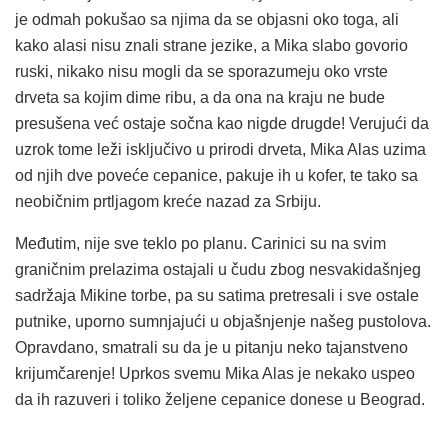
je odmah pokušao sa njima da se objasni oko toga, ali
kako alasi nisu znali strane jezike, a Mika slabo govorio
ruski, nikako nisu mogli da se sporazumeju oko vrste
drveta sa kojim dime ribu, a da ona na kraju ne bude
presušena već ostaje sočna kao nigde drugde! Verujući da
uzrok tome leži isključivo u prirodi drveta, Mika Alas uzima
od njih dve poveće cepanice, pakuje ih u kofer, te tako sa
neobičnim prtljagom kreće nazad za Srbiju.
Međutim, nije sve teklo po planu. Carinici su na svim
graničnim prelazima ostajali u čudu zbog nesvakidašnjeg
sadržaja Mikine torbe, pa su satima pretresali i sve ostale
putnike, uporno sumnjajući u objašnjenje našeg pustolova.
Opravdano, smatrali su da je u pitanju neko tajanstveno
krijumčarenje! Uprkos svemu Mika Alas je nekako uspeo
da ih razuveri i toliko željene cepanice donese u Beograd.