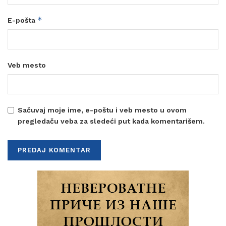
*
E-pošta
Veb mesto
Sačuvaj moje ime, e-poštu i veb mesto u ovom
pregledaču veba za sledeći put kada komentarišem.