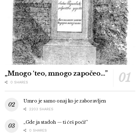
„Mnogo ‘teo, mnogo započeo…”
0 SHARES
Umro je samo onaj ko je zaboravljen
2203 SHARES
„Gde ja stadoh — ti ćeš poći!”
0 SHARES