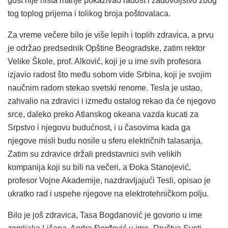
gost nije ništa manje pokazivao radost i zadovoljstvo zbog
tog toplog prijema i tolikog broja poštovalaca.
Za vreme večere bilo je više lepih i toplih zdravica, a prvu
je održao predsednik Opštine Beogradske, zatim rektor
Velike Škole, prof. Alković, koji je u ime svih profesora
izjavio radost što među sobom vide Srbina, koji je svojim
naučnim radom stekao svetski renome. Tesla je ustao,
zahvalio na zdravici i između ostalog rekao da će njegovo
srce, daleko preko Atlanskog okeana vazda kucati za
Srpstvo i njegovu budućnost, i u časovima kada ga
njegove misli budu nosile u sferu električnih talasanja.
Zatim su zdravice držali predstavnici svih velikih
kompanija koji su bili na večeri, a Đoka Stanojević,
profesor Vojne Akademije, nazdravljajući Tesli, opisao je
ukratko rad i uspehe njegove na elektrotehničkom polju.
Bilo je još zdravica, Tasa Bogdanović je govorio u ime