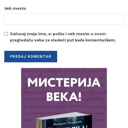
Veb mesto
Sačuvaj moje ime, e-poštu i veb mesto u ovom
pregledaču veba za sledeći put kada komentarišem.