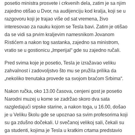
posetio ministra prosvete i crkvenih dela, zatim je sa njim
zajedno otišao u Dvor, na audijenciju kod kralja, koji se u
razgovoru koji je trajao više od sat vremena, živo
interesovao za nauku kojom se Tesla bavi. Zatim je otišao
da se vidi sa prvim kraljevim namesnikom Jovanom
Ristićem a nakon tog sastanka, zajedno sa ministrom,
vratio se u gostionicu „Imperijal“ gde su zajedno ručali.
Pred svima koje je posetio, Tesla je izražavao veliku
zahvalnost i zadovoljstvo što mu se pružila prilika da
„nekoliko trenutaka provede sa svojom braćom Srbima“.
Nakon ručka, oko 13.00 časova, cenjeni gost je posetio
Narodni muzej u kome se zadržao skoro dva sata
razgledajući srpske starine, a nakon toga, u 16.00, došao
je u Veliku školu gde se upoznao sa svim profesorima koji
su ga zdušno dočekali. U svečanoj velikoj sali, čekali su
ga studenti, kojima je Tesla u kratkim crtama predstavio