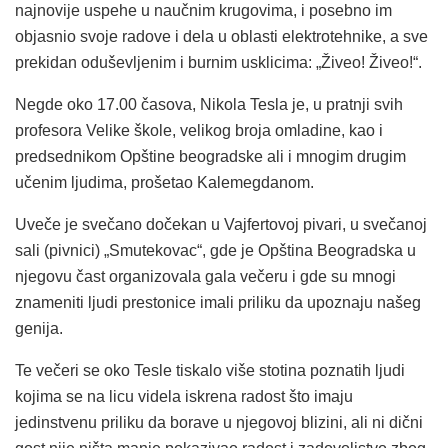
najnovije uspehe u naučnim krugovima, i posebno im
objasnio svoje radove i dela u oblasti elektrotehnike, a sve
prekidan oduševljenim i burnim usklicima: „Živeo! Živeo!“.
Negde oko 17.00 časova, Nikola Tesla je, u pratnji svih
profesora Velike škole, velikog broja omladine, kao i
predsednikom Opštine beogradske ali i mnogim drugim
učenim ljudima, prošetao Kalemegdanom.
Uveče je svečano dočekan u Vajfertovoj pivari, u svečanoj
sali (pivnici) „Smutekovac“, gde je Opština Beogradska u
njegovu čast organizovala gala večeru i gde su mnogi
znameniti ljudi prestonice imali priliku da upoznaju našeg
genija.
Te večeri se oko Tesle tiskalo više stotina poznatih ljudi
kojima se na licu videla iskrena radost što imaju
jedinstvenu priliku da borave u njegovoj blizini, ali ni dični