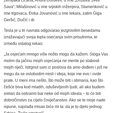
zemljaka Ličana, Andra Đorđević u ime „Društva Sveti
Sava“, Milašinović u ime srpskih inženjera, Stamenković u
ime trgovaca, Đoka Jovanović u ime lekara, zatim Giga
Geršić, Dučić i dr.
Tesla je u tri navrata odgovarao jezgrovitim besedama
izražavajući svoja topla osećanja svim prisutnima, te
između ostalog rekao:
„Ja osjećam mnogo više nošto mogu da kažem. Stoga Vas
molim da jačinu mojih osjećanja ne merite po slabosti
mojih riječi. Istrgnut sam iz poslova da amo dođem i još ne
mogu da se oslobodim misli i ideja, koje me evo i ovde
prate. U meni ima nešto, što može biti i obmana, kao što
češće biva kod mladih, oduševljenih ljudi, ali ako budem
sretan da ostvarim bar neke od mojih ideala – to će biti
dobročinstvo za cijelo čovječanstvo. Ako se te moje nade
ispune, najslađa misao biće mi ta: da je to djelo jednog