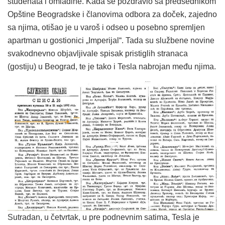
studenata i omladine. Kada se pozdravio sa predsednikom
Opštine Beogradske i članovima odbora za doček, zajedno
sa njima, otišao je u varoš i odseo u posebno spremljen
apartman u gostionici „Imperijal“. Tada su službene novine
svakodnevno objavljivale spisak pristiglih stranaca
(gostiju) u Beograd, te je tako i Tesla nabrojan među njima.
Sutradan, u četvrtak, u pre podnevnim satima, Tesla je