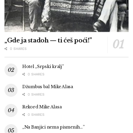
„Gde ja stadoh — ti ćeš poći!”
0 SHARES
Hotel „Srpski kralj”
0 SHARES
Džumbus bal Mike Alasa
0 SHARES
Rekord Mike Alasa
0 SHARES
„Na Banjici nema pismenih…”