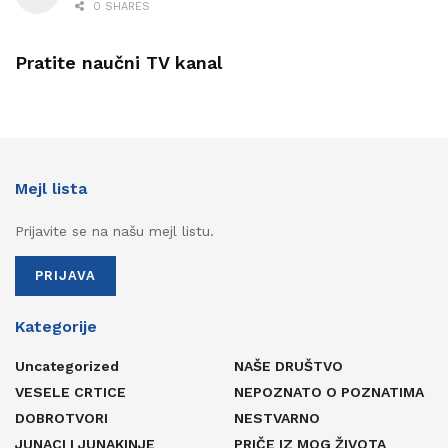
0 SHARES
Pratite naučni TV kanal
Mejl lista
Prijavite se na našu mejl listu.
PRIJAVA
Kategorije
Uncategorized
NAŠE DRUŠTVO
VESELE CRTICE
NEPOZNATO O POZNATIMA
DOBROTVORI
NESTVARNO
JUNACI I JUNAKINJE
PRIČE IZ MOG ŽIVOTA