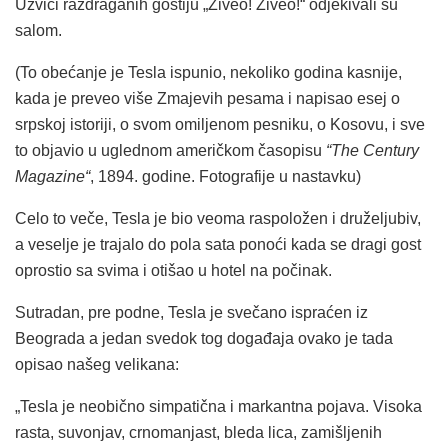
Uzvici razdraganih gostiju „Živeo! Živeo!“ odjekivali su
salom.
(To obećanje je Tesla ispunio, nekoliko godina kasnije,
kada je preveo više Zmajevih pesama i napisao esej o
srpskoj istoriji, o svom omiljenom pesniku, o Kosovu, i sve
to objavio u uglednom američkom časopisu
“The Century
Magazine“
, 1894. godine. Fotografije u nastavku)
Celo to veče, Tesla je bio veoma raspoložen i druželjubiv,
a veselje je trajalo do pola sata ponoći kada se dragi gost
oprostio sa svima i otišao u hotel na počinak.
Sutradan, pre podne, Tesla je svečano ispraćen iz
Beograda a jedan svedok tog događaja ovako je tada
opisao našeg velikana:
„Tesla je neobično simpatična i markantna pojava. Visoka
rasta, suvonjav, crnomanjast, bleda lica, zamišljenih