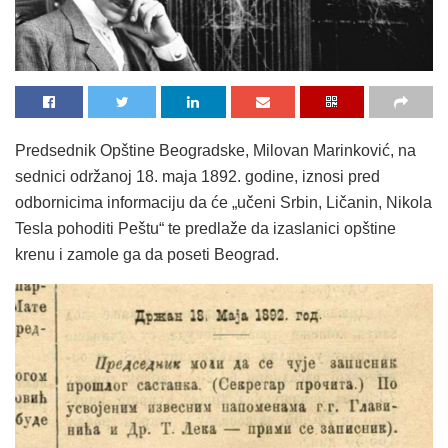
Predsednik Opštine Beogradske, Milovan Marinković, na
sednici održanoj 18. maja 1892. godine, iznosi pred
odbornicima informaciju da će „učeni Srbin, Ličanin, Nikola
Tesla pohoditi Peštu“ te predlaže da izaslanici opštine
krenu i zamole ga da poseti Beograd.