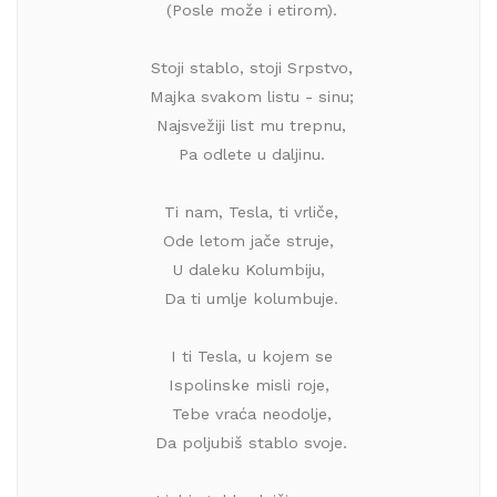
 (Posle može i etirom).
 Stoji stablo, stoji Srpstvo,
 Majka svakom listu - sinu;
 Najsvežiji list mu trepnu,
 Pa odlete u daljinu.
 Ti nam, Tesla, ti vrliče,
 Ode letom jače struje, 
 U daleku Kolumbiju, 
 Da ti umlje kolumbuje.
 I ti Tesla, u kojem se
 Ispolinske misli roje, 
 Tebe vraća neodolje,
 Da poljubiš stablo svoje.