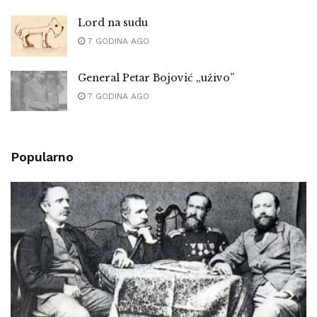
Lord na sudu
7 GODINA AGO
General Petar Bojović „uživo”
7 GODINA AGO
Popularno