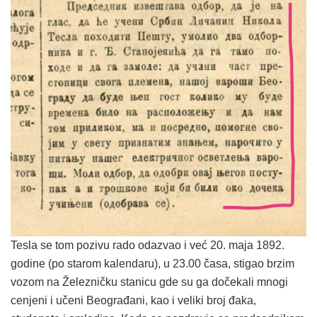
Tesla se tom pozivu rado odazvao i već 20. maja 1892.
godine (po starom kalendaru), u 23.00 časa, stigao brzim
vozom na Železničku stanicu gde su ga dočekali mnogi
cenjeni i učeni Beograđani, kao i veliki broj đaka,