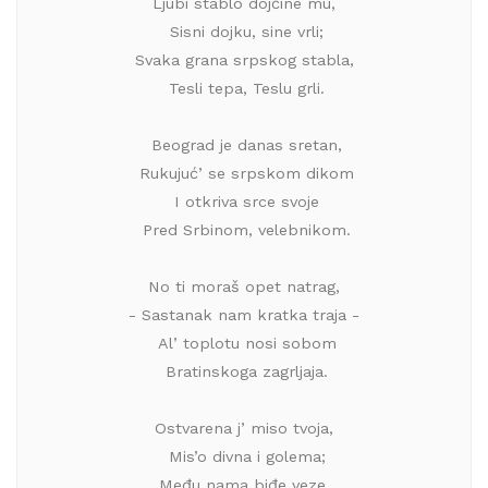
 Ljubi stablo dojčine mu, 
 Sisni dojku, sine vrli;
 Svaka grana srpskog stabla, 
 Tesli tepa, Teslu grli.
 Beograd je danas sretan,
 Rukujuć’ se srpskom dikom
 I otkriva srce svoje
 Pred Srbinom, velebnikom.
 No ti moraš opet natrag, 
 - Sastanak nam kratka traja - 
 Al’ toplotu nosi sobom
 Bratinskoga zagrljaja.
 Ostvarena j’ miso tvoja, 
 Mis’o divna i golema;
 Među nama biđe veze, 