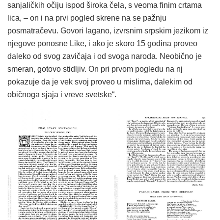
sanjaličkih očiju ispod široka čela, s veoma finim crtama
lica, – on i na prvi pogled skrene na se pažnju
posmatračevu. Govori lagano, izvrsnim srpskim jezikom iz
njegove ponosne Like, i ako je skoro 15 godina proveo
daleko od svog zavičaja i od svoga naroda. Neobično je
smeran, gotovo stidljiv. On pri prvom pogledu na nj
pokazuje da je vek svoj proveo u mislima, dalekim od
običnoga sjaja i vreve svetske“.