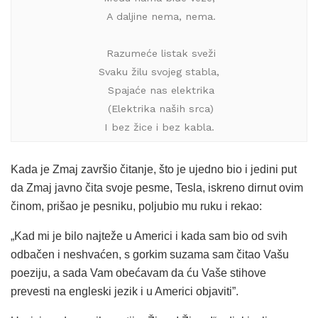
 A daljine nema, nema.
 Razumeće listak sveži
 Svaku žilu svojeg stabla, 
 Spajaće nas elektrika
 (Elektrika naših srca)
 I bez žice i bez kabla. 
Kada je Zmaj završio čitanje, što je ujedno bio i jedini put
da Zmaj javno čita svoje pesme, Tesla, iskreno dirnut ovim
činom, prišao je pesniku, poljubio mu ruku i rekao:
„Kad mi je bilo najteže u Americi i kada sam bio od svih
odbačen i neshvaćen, s gorkim suzama sam čitao Vašu
poeziju, a sada Vam obećavam da ću Vaše stihove
prevesti na engleski jezik i u Americi objaviti”.