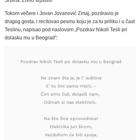
Srbina. Živilo srpstvo!”
Tokom večere i Jovan Jovanović Zmaj, pozdravio je
dragog gosta, i recitovao pesmu koju je za tu priliku i u čast
Teslinu, napisao pod naslovom „Pozdrav Nikoli Tesli pri
dolasku mu u Beograd“:
 Pozdrav Nikoli Tesli po dolasku mu u Beograd
 Ne znam šta je, je l’ suština
 Il’ to čini samo mis’o, -
 Čim smo čuli; dolaziš nam, 
 Odmah si nas elektris’o. 
 Na što žice sprovodnice!
 Elektrika juri širom,
 Vazduhom će biti spoja,