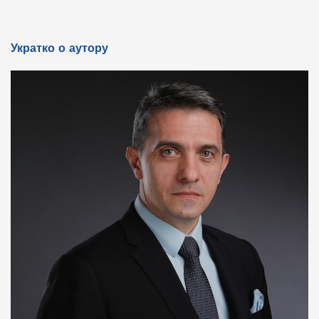
Укратко о аутору