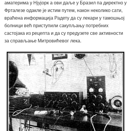
аматерима у Нјујорк а ови даље у Бразил па директно у
Фрталезе одакле је истим путем, након неколико сати,
враћена информација Радету да су лекари у тамошњој
болници већ приступили сакупљању потребних
састојака из рецепта и да су предузете све активности
за справљање Митровићевог лека.