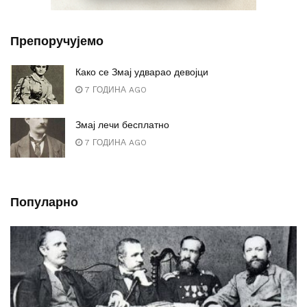
Препоручујемо
Како се Змај удварао девојци
7 ГОДИНА AGO
Змај лечи бесплатно
7 ГОДИНА AGO
Популарно