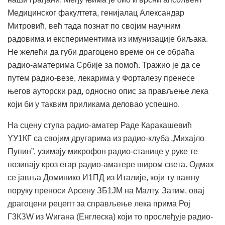
Медицинског факултета, генијалац Александар
Митровић, већ тада познат по својим научним
радовима и експериментима из имунизације биљака.
Не желећи да губи драгоцено време он се обраћа
радио-аматерима Србије за помоћ. Тражио је да се
путем радио-везе, лекарима у Форталезу пренесе
његов ауторски рад, односно опис за прављење лека
који би у таквим приликама деловао успешно.
На сцену ступа радио-аматер Раде Каракашевић
YУ1КГ са својим другарима из радио-клуба „Михајло
Пупин”, узимају микрофон радио-станице у руке те
позивају кроз етар радио-аматере широм света. Одмах
се јавља Доминико И1ПД из Италије, који ту важну
поруку преноси Арсену ЗБ1ЈМ на Малту. Затим, овај
драгоцени рецепт за справљење лека прима Рој
Г3КЗW из Wигана (Енглеска) који то прослеђује радио-