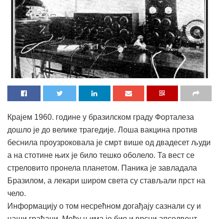
Крајем 1960. године у бразилском граду Форталеза
дошло је до велике трагедије. Лоша вакцина против
беснила проузроковала је смрт више од двадесет људи
а на стотине њих је било тешко оболело. Та вест се
стреловито пронела планетом. Паника је завладала
Бразилом, а лекари широм света су стављали прст на
чело.
Информацију о том несрећном догађају сазнали су и
наши грађани. Међу њима је био и врсни апсолвент