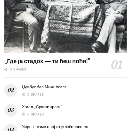
„Где ја стадох — ти ћеш поћи!”
0 SHARES
Џумбус бал Мике Аласа
0 SHARES
Хотел „Српски краљ”
0 SHARES
Умро је само онај ко је заборављен