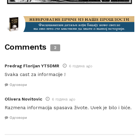
Comments
2
Predrag Florijan YT5DMR
6 година ago
Svaka cast za informacije !
Одговори
Olivera Novitovic
6 година ago
Razmena informacija spasava živote. Uvek je bilo i biće.
Одговори