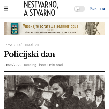
NESTVARNO,
Ћир
|
Lat
A STVARNO
Home
NAŠE DRUŠTVO
Policijski dan
01/02/2020
Reading Time: 1 min read