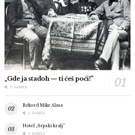
„Gde ja stadoh — ti ćeš poći!”
0 SHARES
Rekord Mike Alasa
0 SHARES
Hotel „Srpski kralj”
0 SHARES