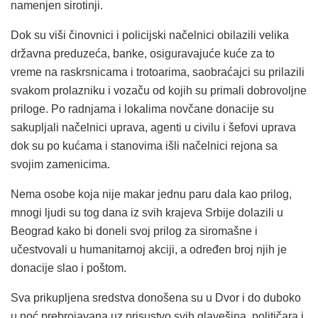
namenjen sirotinji.
Dok su viši činovnici i policijski načelnici obilazili velika
državna preduzeća, banke, osiguravajuće kuće za to
vreme na raskrsnicama i trotoarima, saobraćajci su prilazili
svakom prolazniku i vozaču od kojih su primali dobrovoljne
priloge. Po radnjama i lokalima novčane donacije su
sakupljali načelnici uprava, agenti u civilu i šefovi uprava
dok su po kućama i stanovima išli načelnici rejona sa
svojim zamenicima.
Nema osobe koja nije makar jednu paru dala kao prilog,
mnogi ljudi su tog dana iz svih krajeva Srbije dolazili u
Beograd kako bi doneli svoj prilog za siromašne i
učestvovali u humanitarnoj akciji, a određen broj njih je
donacije slao i poštom.
Sva prikupljena sredstva donošena su u Dvor i do duboko
u noć prebrojavana uz prisustvo svih glavešina, političara i