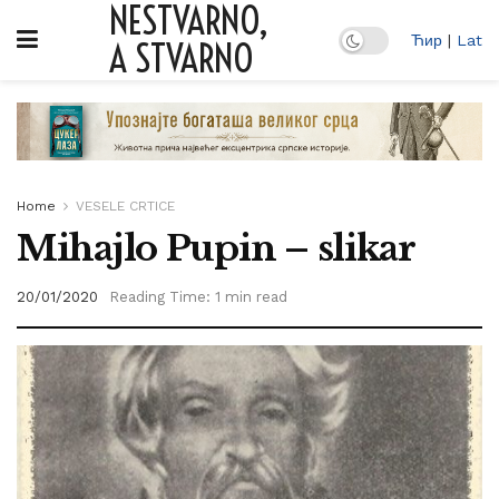
NESTVARNO,
Ћир
|
Lat
A STVARNO
Home
VESELE CRTICE
Mihajlo Pupin – slikar
20/01/2020
Reading Time: 1 min read