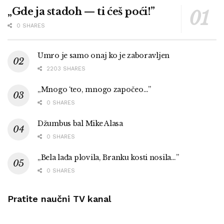
„Gde ja stadoh — ti ćeš poći!”
0 SHARES
Umro je samo onaj ko je zaboravljen
2203 SHARES
„Mnogo ‘teo, mnogo započeo…”
0 SHARES
Džumbus bal Mike Alasa
0 SHARES
„Bela lađa plovila, Branku kosti nosila…”
0 SHARES
Pratite naučni TV kanal