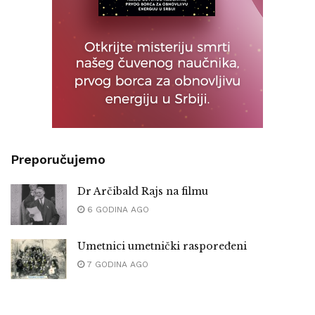
Preporučujemo
Dr Arčibald Rajs na filmu
6 GODINA AGO
Umetnici umetnički raspoređeni
7 GODINA AGO