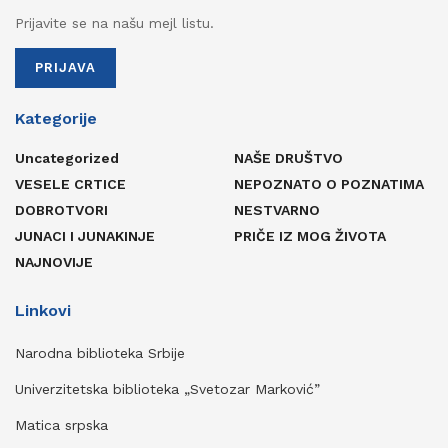
Prijavite se na našu mejl listu.
PRIJAVA
Kategorije
Uncategorized
NAŠE DRUŠTVO
VESELE CRTICE
NEPOZNATO O POZNATIMA
DOBROTVORI
NESTVARNO
JUNACI I JUNAKINJE
PRIČE IZ MOG ŽIVOTA
NAJNOVIJE
Linkovi
Narodna biblioteka Srbije
Univerzitetska biblioteka „Svetozar Marković”
Matica srpska