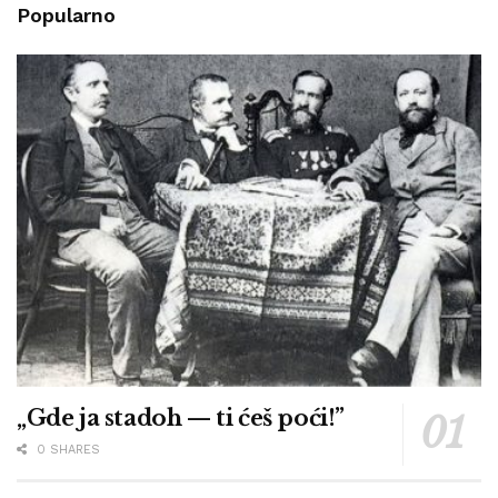
Popularno
„Gde ja stadoh — ti ćeš poći!”
0 SHARES