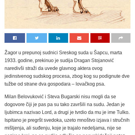
Žagor u prepunoj sudnici Sreskog suda u Šapcu, marta
1933. godine, prekinuo je sudija Dragan Stojanović
naredivši straži da uvede glavnog aktera ovog
jedinstvenog sudskog procesa, zbog kog su podignute dve
tužbe od strane dva gospodara – lovačkog psa.
Milan Belovuković i Steva Bugarski nisu mogli da se
dogovore čiji je pas pa su tako završili na sudu. Jedan je
ljubimca nazivao Lord, a drugi je tvrdio da mu je ime Tulko.
Ispitano je pregršt svedoka, uzeto mnoštvo izjava i stručnih
mišljenja, ali suđenju, koje je trajalo nedeljama, nije se