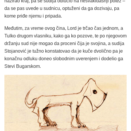
nazirao kraj, pa se sudija odlučio na nesvakidašnji potez –
da se pas uvede u sudnicu, optuženi da ga dozivaju, pa
kome priđe njemu i pripada.
Međutim, za vreme ovog čina, Lord je trčao čas jednom, a
Tulko drugom vlasniku, kako ga ko pozove, te po njegovom
držanju sud nije mogao da proceni čija je svojina, a sudija
Stojanović je tužno konstatovao da je kuče dvolično pa je
konačnu odluku doneo slobodnim uverenjem i dodelio ga
Stevi Bugarskom.