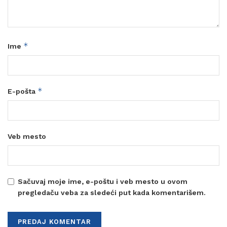
*
Ime
*
E-pošta
Veb mesto
Sačuvaj moje ime, e-poštu i veb mesto u ovom
pregledaču veba za sledeći put kada komentarišem.